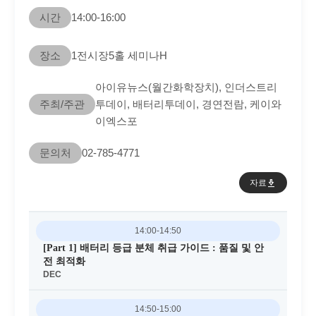
시간
14:00-16:00
장소
1전시장5홀 세미나H
아이유뉴스(월간화학장치), 인더스트리
주최/주관
투데이, 배터리투데이, 경연전람, 케이와
이엑스포
문의처
02-785-4771
download_2
자료
download_2
자료
14:00-14:50
[Part 1] 배터리 등급 분체 취급 가이드 : 품질 및 안
전 최적화
DEC
14:50-15:00