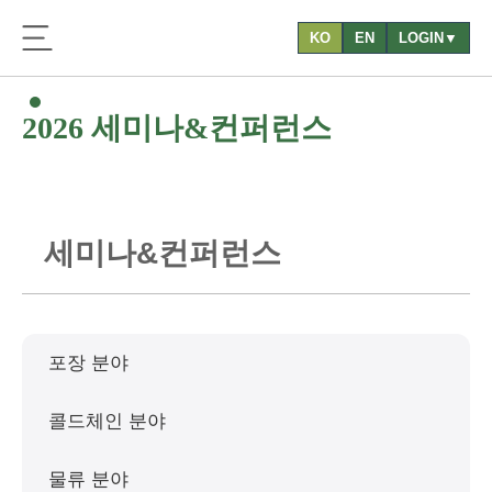
KO
EN
LOGIN▼
2026 세미나&컨퍼런스
세
미
나
&
컨
퍼
런
스
포장 분야
콜드체인 분야
물류 분야