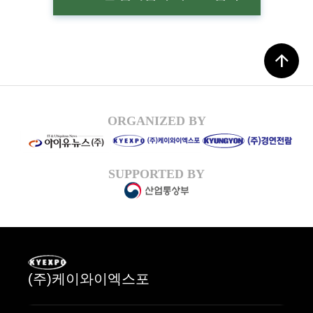
arrow_upward
ORGANIZED BY
SUPPORTED BY
(주)케이와이엑스포