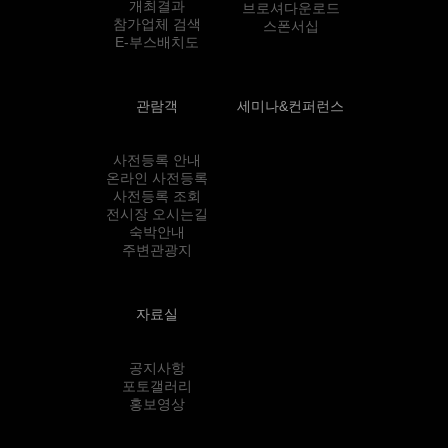
개최결과
브로셔다운로드
참가업체 검색
스폰서십
E-부스배치도
관람객
세미나&컨퍼런스
사전등록 안내
온라인 사전등록
사전등록 조회
전시장 오시는길
숙박안내
주변관광지
자료실
공지사항
포토갤러리
홍보영상