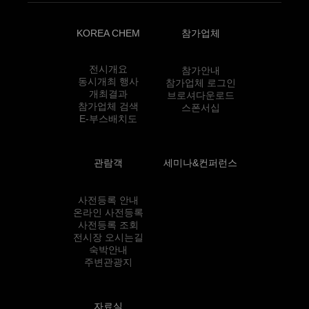
KOREA CHEM
참가업체
전시개요
참가안내
동시개최 행사
참가업체 로그인
개최결과
브로셔다운로드
참가업체 검색
스폰서십
E-부스배치도
관람객
세미나&컨퍼런스
사전등록 안내
온라인 사전등록
사전등록 조회
전시장 오시는길
숙박안내
주변관광지
자료실