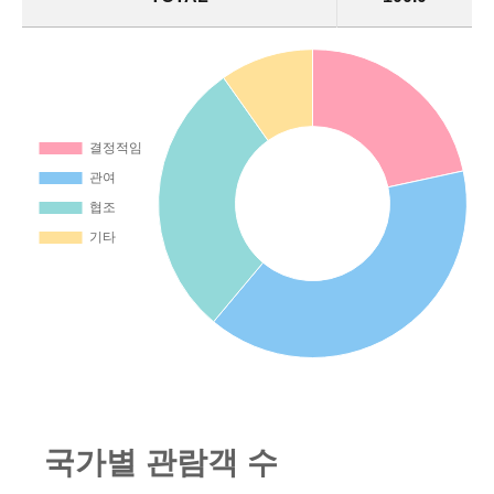
국
가
별
관
람
객
수