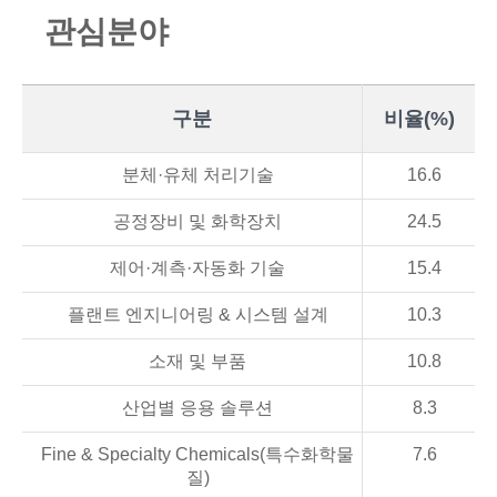
관
심
분
야
구분
비율(%)
분체·유체 처리기술
16.6
공정장비 및 화학장치
24.5
제어·계측·자동화 기술
15.4
플랜트 엔지니어링 & 시스템 설계
10.3
소재 및 부품
10.8
산업별 응용 솔루션
8.3
Fine & Specialty Chemicals(특수화학물
7.6
질)