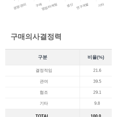
구
매
의
사
결
정
력
구분
비율(%)
결정적임
21.6
관여
39.5
협조
29.1
기타
9.8
TOTAL
100.0